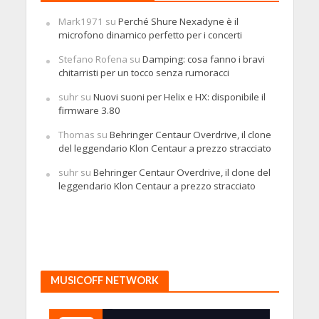
Mark1971
su
Perché Shure Nexadyne è il
microfono dinamico perfetto per i concerti
Stefano Rofena
su
Damping: cosa fanno i bravi
chitarristi per un tocco senza rumoracci
suhr
su
Nuovi suoni per Helix e HX: disponibile il
firmware 3.80
Thomas
su
Behringer Centaur Overdrive, il clone
del leggendario Klon Centaur a prezzo stracciato
suhr
su
Behringer Centaur Overdrive, il clone del
leggendario Klon Centaur a prezzo stracciato
MUSICOFF NETWORK