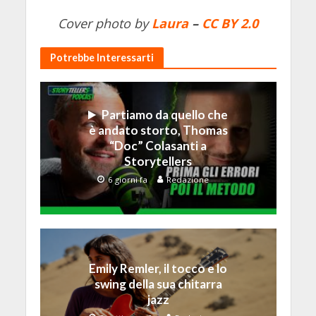
Cover photo by
Laura
–
CC BY 2.0
Potrebbe Interessarti
Partiamo da quello che
è andato storto, Thomas
“Doc” Colasanti a
Storytellers
6 giorni fa
Redazione
Emily Remler, il tocco e lo
swing della sua chitarra
jazz