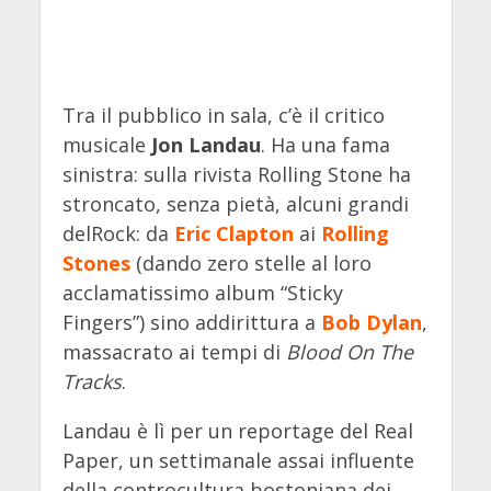
Tra il pubblico in sala, c’è il critico
musicale
Jon Landau
. Ha una fama
sinistra: sulla rivista Rolling Stone ha
stroncato, senza pietà, alcuni grandi
delRock: da
Eric Clapton
ai
Rolling
Stones
(dando zero stelle al loro
acclamatissimo album “Sticky
Fingers”) sino addirittura a
Bob Dylan
,
massacrato ai tempi di
Blood On The
Tracks
.
Landau è lì per un reportage del Real
Paper, un settimanale assai influente
della controcultura bostoniana dei