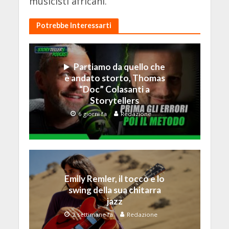
musicisti africani.
Potrebbe Interessarti
Partiamo da quello che
è andato storto, Thomas
“Doc” Colasanti a
Storytellers
6 giorni fa
Redazione
Emily Remler, il tocco e lo
swing della sua chitarra
jazz
2 settimane fa
Redazione