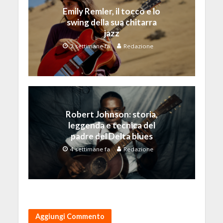
Emily Remler, il tocco e lo
swing della sua chitarra
jazz
2 settimane fa
Redazione
Robert Johnson: storia,
leggenda e tecnica del
padre del Delta blues
4 settimane fa
Redazione
Aggiungi Commento