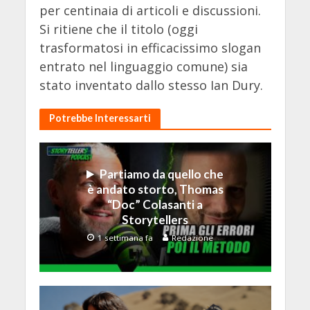
per centinaia di articoli e discussioni.
Si ritiene che il titolo (oggi
trasformatosi in efficacissimo slogan
entrato nel linguaggio comune) sia
stato inventato dallo stesso Ian Dury.
Potrebbe Interessarti
Partiamo da quello che
è andato storto, Thomas
“Doc” Colasanti a
Storytellers
1 settimana fa
Redazione