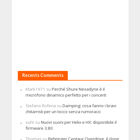
Recents Comments
Mark1971
su
Perché Shure Nexadyne è il
microfono dinamico perfetto per i concerti
Stefano Rofena
su
Damping: cosa fanno i bravi
chitarristi per un tocco senza rumoracci
suhr
su
Nuovi suoni per Helix e HX: disponibile il
firmware 3.80
Thomas
su
Behringer Centaur Overdrive, il clone