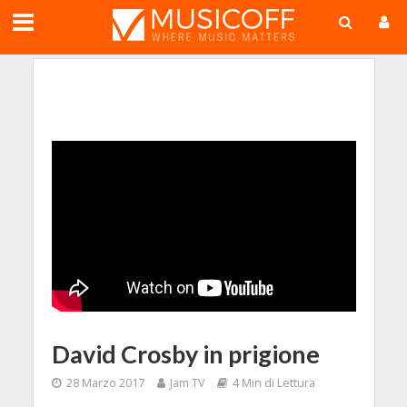
;
David Crosby in prigione
28 Marzo 2017
Jam TV
4 Min di Lettura