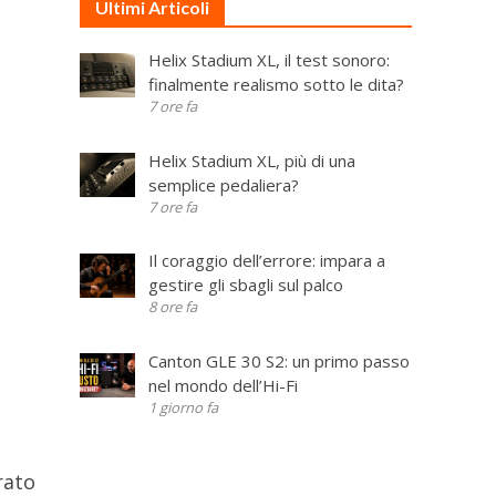
Ultimi Articoli
Helix Stadium XL, il test sonoro:
finalmente realismo sotto le dita?
7 ore fa
Helix Stadium XL, più di una
semplice pedaliera?
7 ore fa
Il coraggio dell’errore: impara a
gestire gli sbagli sul palco
8 ore fa
Canton GLE 30 S2: un primo passo
nel mondo dell’Hi-Fi
1 giorno fa
rato