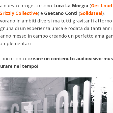
ro a questo progetto sono
Luca La Morgia
(
Get Loud
Grizzly Collective
) e
Gaetano Conti
(
Solidsteel
).
avorano in ambiti diversi ma tutti gravitanti attorno 
ognuna di un’esperienza unica e rodata da tanti anni 
 hanno messo in campo creando un perfetto amalga
 complementari.
di poco conto:
creare un contenuto audiovisivo-mus
durare nel tempo!