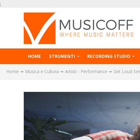
;
HOME
STRUMENTI
RECORDING STUDIO
Home
➟
Musica e Cultura
➟
Artisti - Performance
➟
Get Loud Ses