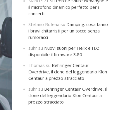
Mark1971
su
Perché Shure Nexadyne è
il microfono dinamico perfetto per i
concerti
Stefano Rofena
su
Damping: cosa fanno
i bravi chitarristi per un tocco senza
rumoracci
suhr
su
Nuovi suoni per Helix e HX:
disponibile il firmware 3.80
Thomas
su
Behringer Centaur
Overdrive, il clone del leggendario Klon
Centaur a prezzo stracciato
suhr
su
Behringer Centaur Overdrive, il
clone del leggendario Klon Centaur a
prezzo stracciato