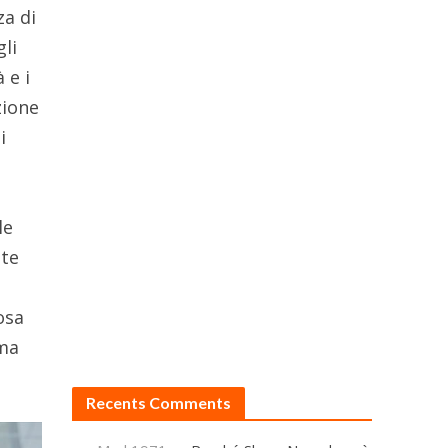
za di
gli
 e i
zione
i
le
nte
osa
 ma
Recents Comments