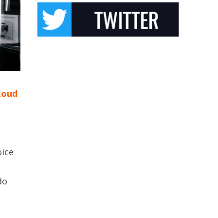
Loud
oice
do