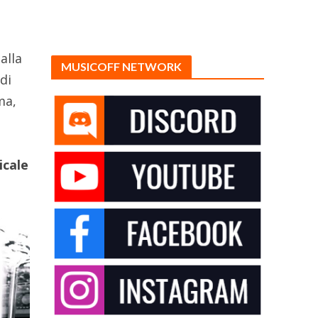
alla
MUSICOFF NETWORK
di
ma,
icale