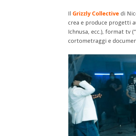
Il
Grizzly Collective
di Nic
crea e produce progetti au
Ichnusa, ecc.), format tv (“
cortometraggi e documen