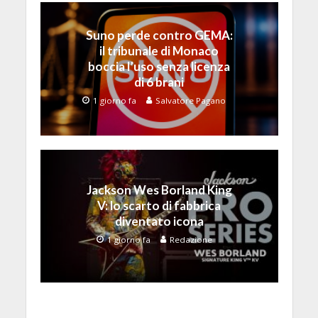
Suno perde contro GEMA:
il tribunale di Monaco
boccia l’uso senza licenza
di 6 brani
1 giorno fa
Salvatore Pagano
Jackson Wes Borland King
V: lo scarto di fabbrica
diventato icona
1 giorno fa
Redazione