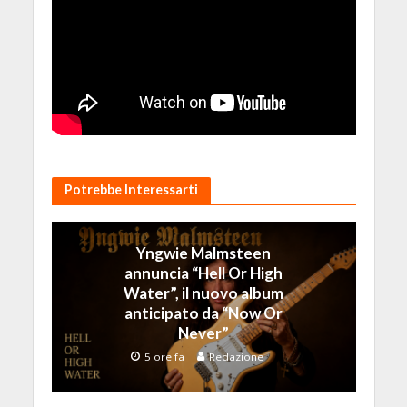
Potrebbe Interessarti
Yngwie Malmsteen
annuncia “Hell Or High
Water”, il nuovo album
anticipato da “Now Or
Never”
5 ore fa
Redazione