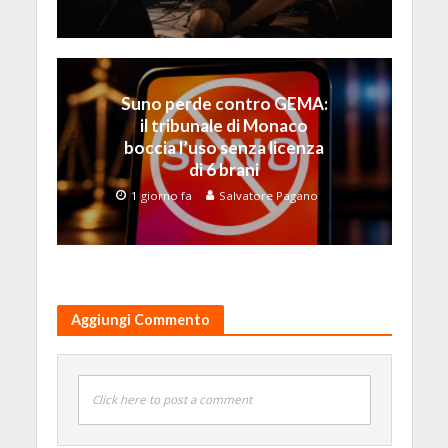
Suno perde contro GEMA:
il tribunale di Monaco
boccia l’uso senza licenza
di 6 brani
1 giorno fa
Salvatore Pagano
Aggiungi Commento
Click here to post a comment