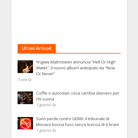
Ultimi Articoli
Yngwie Malmsteen annuncia “Hell Or High
Water”, il nuovo album anticipato da “Now
Or Never”
5 ore fa
Cuffie o auricolari: cosa cambia davvero per
chi suona
1 giorno fa
Suno perde contro GEMA: il tribunale di
Monaco boccia l’uso senza licenza di 6 brani
1 giorno fa