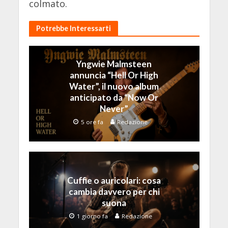
colmato.
Potrebbe Interessarti
Yngwie Malmsteen
annuncia “Hell Or High
Water”, il nuovo album
anticipato da “Now Or
Never”
5 ore fa
Redazione
Cuffie o auricolari: cosa
cambia davvero per chi
suona
1 giorno fa
Redazione