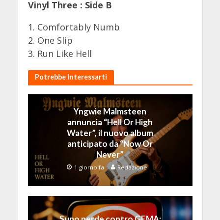
Vinyl Three : Side B
1. Comfortably Numb
2. One Slip
3. Run Like Hell
Potrebbe Interessarti
Yngwie Malmsteen
annuncia “Hell Or High
Water”, il nuovo album
anticipato da “Now Or
Never”
1 giorno fa
Redazione
Suno perde contro GEMA: