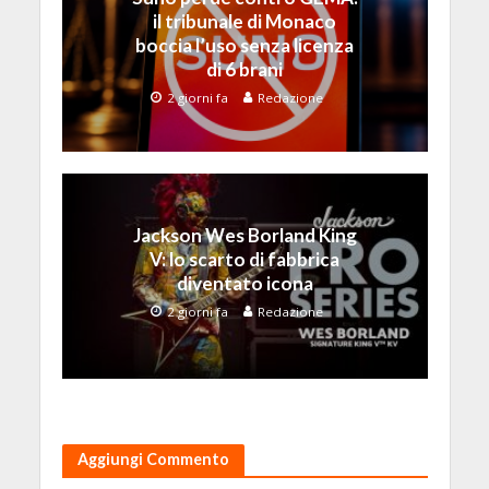
il tribunale di Monaco
boccia l’uso senza licenza
di 6 brani
2 giorni fa
Redazione
Jackson Wes Borland King
V: lo scarto di fabbrica
diventato icona
2 giorni fa
Redazione
Aggiungi Commento