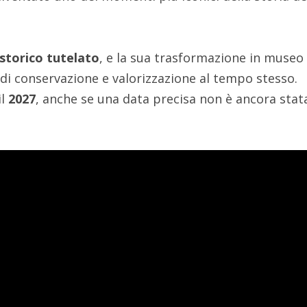
 storico tutelato
, e la sua trasformazione in museo
i conservazione e valorizzazione al tempo stesso.
il
2027
, anche se una data precisa non è ancora stat