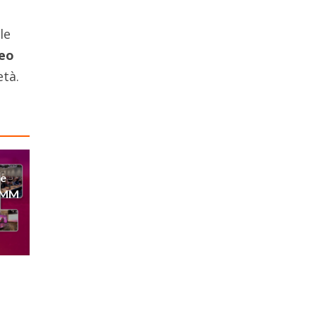
le
eo
età.
 e
NAMM