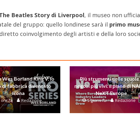
The Beatles Story di Liverpool
, il museo non ufficia
natale del gruppo: quello londinese sarà il
primo mus
l diretto coinvolgimento degli artisti e della loro soci
 Wes Borland King V: lo
Più strumenti nelle scuole
 di fabbrica diventato
negozi più vivi: il piano di 
icona
NeXT Europe
 ore fa
Redazione
5 giorni fa
Redazione