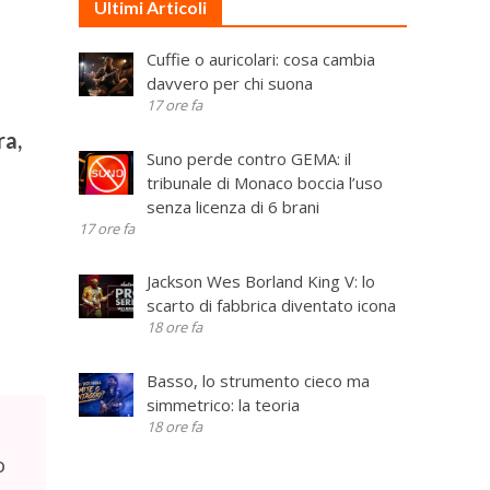
Ultimi Articoli
Cuffie o auricolari: cosa cambia
davvero per chi suona
17 ore fa
ra,
Suno perde contro GEMA: il
tribunale di Monaco boccia l’uso
senza licenza di 6 brani
17 ore fa
Jackson Wes Borland King V: lo
scarto di fabbrica diventato icona
18 ore fa
Basso, lo strumento cieco ma
simmetrico: la teoria
18 ore fa
o