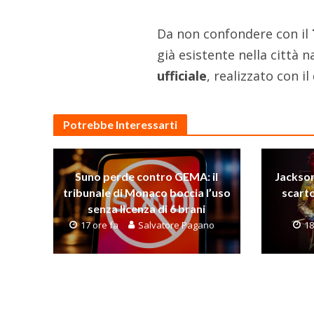
Da non confondere con il
già esistente nella città 
ufficiale
, realizzato con i
Potrebbe Interessarti
Suno perde contro GEMA: il
Jackson
tribunale di Monaco boccia l’uso
scarto
senza licenza di 6 brani
17 ore fa
Salvatore Pagano
18