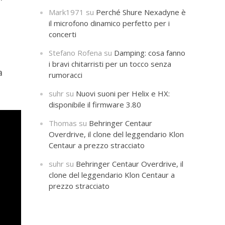
Mark1971
su
Perché Shure Nexadyne è
il microfono dinamico perfetto per i
concerti
Stefano Rofena
su
Damping: cosa fanno
i bravi chitarristi per un tocco senza
a
rumoracci
suhr
su
Nuovi suoni per Helix e HX:
disponibile il firmware 3.80
Thomas
su
Behringer Centaur
Overdrive, il clone del leggendario Klon
Centaur a prezzo stracciato
suhr
su
Behringer Centaur Overdrive, il
clone del leggendario Klon Centaur a
prezzo stracciato