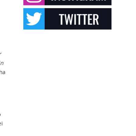
e
r
in
 ha
o
ei