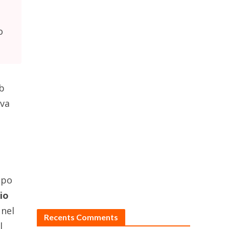
o
ab
eva
ppo
io
 nel
Recents Comments
l