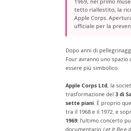
1969, nel primo museo 
tetto riallestito, la ri
Apple Corps. Apertura 
ufficiale per la preven
Dopo anni di pellegrinagg
Four avranno uno spazio d
essere più simbolico.
Apple Corps Ltd
, la soci
trasformazione del
3 di S
sette piani
. È proprio que
tra il 1968 e il 1972, e so
1969
: l’ultimo concerto p
documentario
Let It Be
e d