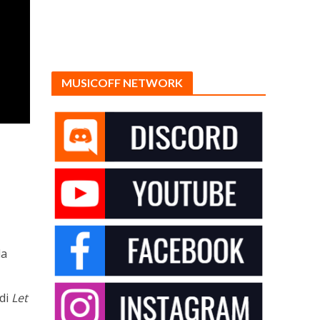
MUSICOFF NETWORK
la
 di
Let