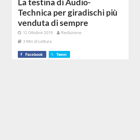
La testina di Audio-
Technica per giradischi più
venduta di sempre
12 Ottobre 2019
Redazione
3 Min di Lettura
Facebook
Tweet
Siete al primo approccio con il
mondo dei dischi in vinile? Bene, il
vostro giradischi sarà allora lieto di
accogliere una delle più vendute
testine economiche degli ultimi
decenni.