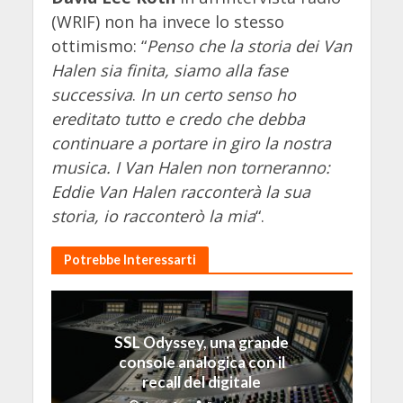
(WRIF) non ha invece lo stesso
ottimismo: “
Penso che la storia dei Van
Halen sia finita, siamo alla fase
successiva
.
In un certo senso ho
ereditato tutto e credo che debba
continuare a portare in giro la nostra
musica. I Van Halen non torneranno:
Eddie Van Halen racconterà la sua
storia, io racconterò la mia
“.
Potrebbe Interessarti
SSL Odyssey, una grande
console analogica con il
recall del digitale