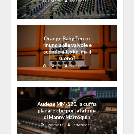
4 ore fa
Redazione
Orange Baby Terror
rinuncia alle valvole e
scende a 1,5 kg, ma il
suono?
5 ore fa
Redazione
Audeze MM-520, la cuffia
planare che porta la firma
di Manny Marroquin
1 giorno fa
Redazione