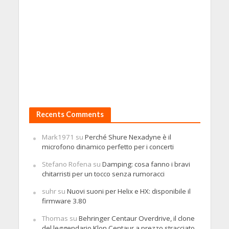
Recents Comments
Mark1971
su
Perché Shure Nexadyne è il
microfono dinamico perfetto per i concerti
Stefano Rofena
su
Damping: cosa fanno i bravi
chitarristi per un tocco senza rumoracci
suhr
su
Nuovi suoni per Helix e HX: disponibile il
firmware 3.80
Thomas
su
Behringer Centaur Overdrive, il clone
del leggendario Klon Centaur a prezzo stracciato