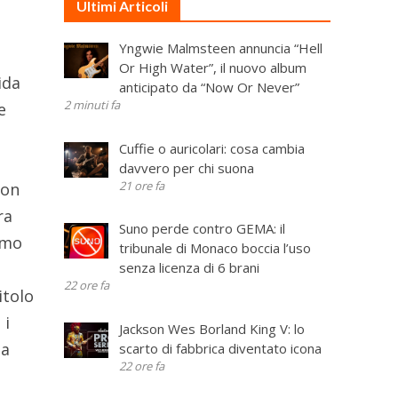
Ultimi Articoli
Yngwie Malmsteen annuncia “Hell
Or High Water”, il nuovo album
ida
anticipato da “Now Or Never”
2 minuti fa
e
Cuffie o auricolari: cosa cambia
davvero per chi suona
21 ore fa
con
ra
Suno perde contro GEMA: il
iamo
tribunale di Monaco boccia l’uso
senza licenza di 6 brani
22 ore fa
itolo
 i
Jackson Wes Borland King V: lo
ma
scarto di fabbrica diventato icona
22 ore fa