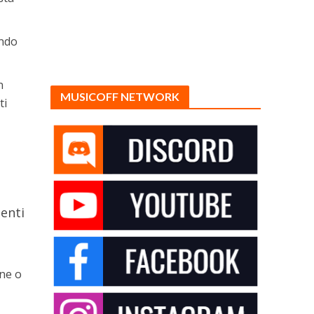
endo
n
MUSICOFF NETWORK
ti
uenti
one o