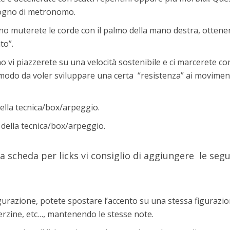
sogno di metronomo.
rno muterete le corde con il palmo della mano destra, otten
to”.
no vi piazzerete su una velocità sostenibile e ci marcerete co
n modo da voler sviluppare una certa “resistenza” ai movimen
lla tecnica/box/arpeggio.
della tecnica/box/arpeggio.
a scheda per licks vi consiglio di aggiungere le seg
figurazione, potete spostare l’accento su una stessa figurazi
terzine, etc…, mantenendo le stesse note.