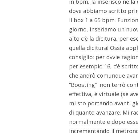
in bpm, la inserisco nella
dove abbiamo scritto prima
il box 1 a 65 bpm. Funzio
giorno, inseriamo un nuo
alto c’è la dicitura, per 
quella dicitura! Ossia app
consiglio: per ovvie ragio
per esempio 16, c’è scritt
che andrò comunque avanti
“Boosting” non terrò cont
effettiva, è virtuale (se a
mi sto portando avanti gi
di quanto avanzare. Mi ra
normalmente e dopo esser
incrementando il metrono