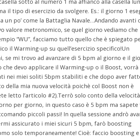
 casella sotto al numero 1 ma affianco alla casella lu
 il tipo di esercizio da svolgere. Es.: il giorno 1 es
na un po’ come la Battaglia Navale…Andando avanti 
vo valore metronomico, se quel giorno vediamo che 
esempio “WU”, facciamo tutto quello che è spiegato p
lico il Warming-up su quell’esercizio specifico!Un
ni, se mi trovo ad avanzare di 5 bpm al giorno e il gi
o che devo applicare il Warming-up o il Boost, vorrà
 nei miei soliti 5bpm stabiliti e che dopo aver fatt
o della mia nuova velocità poichè col Boost non è
vete letto l’articolo #2).Terrò solo conto della velocit
orno per giorno, in questo caso è 5 bpm ma sapete 
ccomando piccoli passi! In quella sessione andrò ava
mi assicurato i miei sicuri 5 bpm, farò boosting
mo solo temporaneamente! Cioè: faccio boosting e