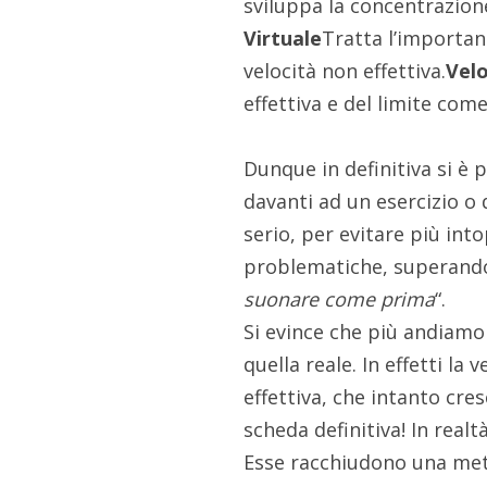
sviluppa la concentrazion
Virtuale
Tratta l’importan
velocità non effettiva.
Velo
effettiva e del limite com
Dunque in definitiva si è
davanti ad un esercizio o
serio, per evitare più into
problematiche, superando
suonare come prima
“.
Si evince che più andiamo 
quella reale. In effetti la 
effettiva, che intanto cre
scheda definitiva! In realt
Esse racchiudono una meto