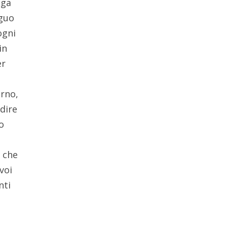
nga
eguo
ogni
in
er
orno,
 dire
o
à che
voi
nti