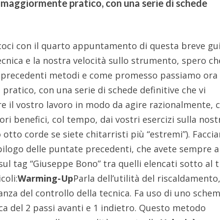
 maggiormente pratico, con una serie di schede
n
eccoci con il quarto appuntamento di questa breve gu
ecnica e la nostra velocità sullo strumento, spero ch
i precedenti metodi e come promesso passiamo ora
ratico, con una serie di schede definitive che vi
 il vostro lavoro in modo da agire razionalmente, 
ri benefici, col tempo, dai vostri esercizi sulla nost
 otto corde se siete chitarristi più “estremi”). Facc
pilogo delle puntate precedenti, che avete sempre a
sul tag “Giuseppe Bono” tra quelli elencati sotto al t
coli:
Warming-Up
Parla dell’utilità del riscaldamento,
tanza del controllo della tecnica. Fa uso di uno sche
ca del 2 passi avanti e 1 indietro. Questo metodo