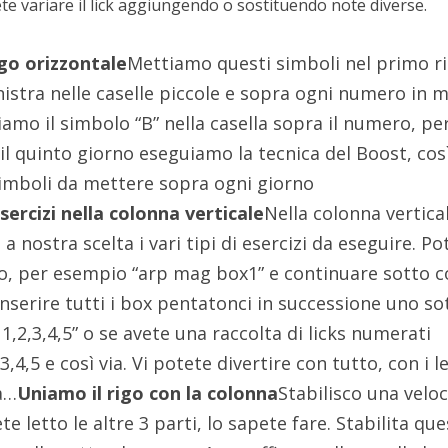
te variare il lick aggiungendo o sostituendo note diverse.
igo orizzontale
Mettiamo questi simboli nel primo r
inistra nelle caselle piccole e sopra ogni numero in 
amo il simbolo “B” nella casella sopra il numero, pe
il quinto giorno eseguiamo la tecnica del Boost, cos
 simboli da mettere sopra ogni giorno
ercizi nella colonna verticale
Nella colonna vertica
a nostra scelta i vari tipi di esercizi da eseguire. Po
io, per esempio “arp mag box1” e continuare sotto 
 inserire tutti i box pentatonci in successione uno so
x 1,2,3,4,5” o se avete una raccolta di licks numerati
3,4,5 e così via. Vi potete divertire con tutto, con i l
ra…
Uniamo il rigo con la colonna
Stabilisco una veloc
e letto le altre 3 parti, lo sapete fare. Stabilita qu