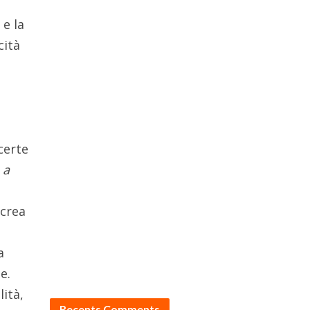
 e la
cità
 certe
 a
 crea
a
e.
ità,
Recents Comments