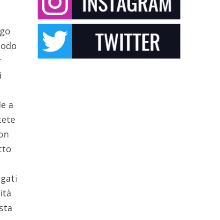
igo
modo
r
ì
le a
tete
con
tto
egati
ità
esta