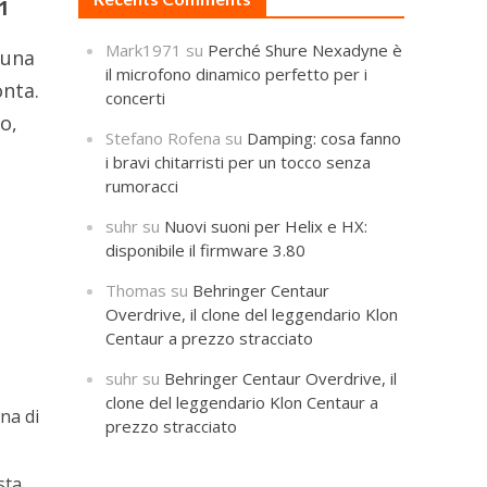
1
Mark1971
su
Perché Shure Nexadyne è
 una
il microfono dinamico perfetto per i
onta.
concerti
io,
Stefano Rofena
su
Damping: cosa fanno
i bravi chitarristi per un tocco senza
rumoracci
suhr
su
Nuovi suoni per Helix e HX:
disponibile il firmware 3.80
i
Thomas
su
Behringer Centaur
Overdrive, il clone del leggendario Klon
Centaur a prezzo stracciato
suhr
su
Behringer Centaur Overdrive, il
clone del leggendario Klon Centaur a
ona di
prezzo stracciato
sta