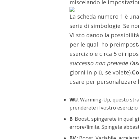
miscelando le impostazion
La scheda numero 1 è una
serie di simbologie! Se no
Vi sto dando la possibilità
per le quali ho preimposta
esercizio e circa 5 di rip
successo non prevede l’a
giorni in più, se volete).
Co
usare per personalizzare 
WU
: Warming-Up, questo stra
prenderete il vostro esercizi
B
: Boost, spingerete in quel gi
errore/limite. Spingete abbast
BV
: Boost Variabile, accelera