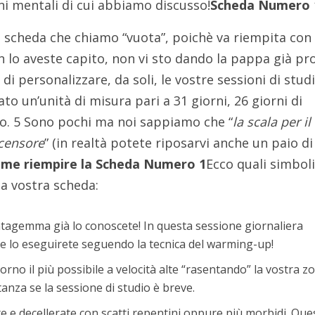
i mentali di cui abbiamo discusso!
Scheda Numero 
 scheda che chiamo “vuota”, poichè va riempita con
n lo aveste capito, non vi sto dando la pappa già pr
 di personalizzare, da soli, le vostre sessioni di stud
to un’unità di misura pari a 31 giorni, 26 giorni di
oso. 5 Sono pochi ma noi sappiamo che “
la scala per il
scensore
” (in realtà potete riposarvi anche un paio di
me riempire la Scheda Numero 1
Ecco quali simbol
la vostra scheda:
tagemma già lo conoscete! In questa sessione giornaliera
o e lo eseguirete seguendo la tecnica del warming-up!
orno il più possibile a velocità alte “rasentando” la vostra z
anza se la sessione di studio è breve.
te e decellerate con scatti repentini oppure più morbidi. Que