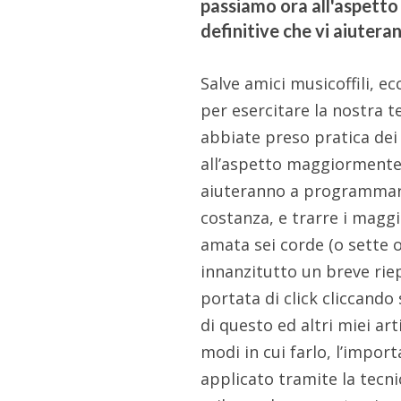
passiamo ora all'aspetto
definitive che vi aiutera
Salve amici musicoffili, 
per esercitare la nostra t
abbiate preso pratica de
all’aspetto maggiormente p
aiuteranno a programmare
costanza, e trarre i maggio
amata sei corde (o sette o
innanzitutto un breve rie
portata di click cliccando 
di questo ed altri miei arti
modi in cui farlo, l’impor
applicato tramite la tecni