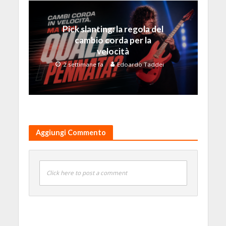
Pick slanting: la regola del
cambio corda per la
velocità
2 settimane fa
Edoardo Taddei
Aggiungi Commento
Click here to post a comment