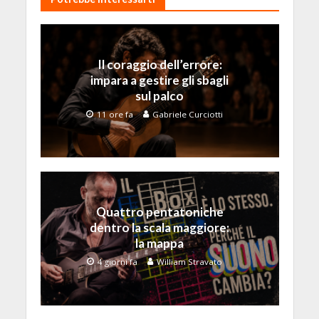
Il coraggio dell’errore:
impara a gestire gli sbagli
sul palco
11 ore fa
Gabriele Curciotti
Quattro pentatoniche
dentro la scala maggiore:
la mappa
4 giorni fa
William Stravato