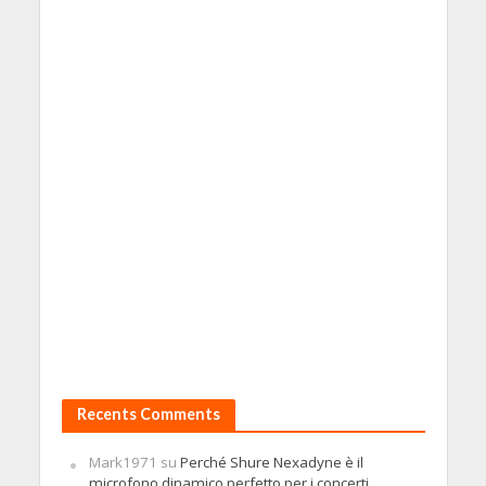
Recents Comments
Mark1971
su
Perché Shure Nexadyne è il
microfono dinamico perfetto per i concerti