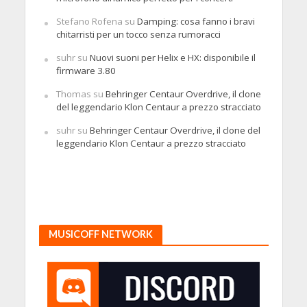
Stefano Rofena
su
Damping: cosa fanno i bravi
chitarristi per un tocco senza rumoracci
suhr
su
Nuovi suoni per Helix e HX: disponibile il
firmware 3.80
Thomas
su
Behringer Centaur Overdrive, il clone
del leggendario Klon Centaur a prezzo stracciato
suhr
su
Behringer Centaur Overdrive, il clone del
leggendario Klon Centaur a prezzo stracciato
MUSICOFF NETWORK