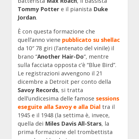
batterista
Max Roach
, il bassista
Tommy Potter
e il pianista
Duke
Jordan
.
È con questa formazione che
quell’anno viene
pubblicato su shellac
da 10″ 78 giri (l’antenato del vinile) il
brano “
Another Hair-Do
“, mentre
sulla facciata opposta c’è “Blue Bird”.
Le registrazioni avvengono il 21
dicembre a Detroit per conto della
Savoy Records
, si tratta
dell’undicesima delle famose
sessions
eseguite alla Savoy e alla Dial
tra il
1945 e il 1948 (la settima è, invece,
quella dei
Miles Davis All-Stars
, la
prima formazione del trombettista