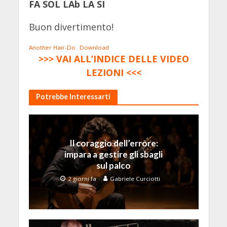
FA SOL LAb LA SI
Buon divertimento!
Another Hair-Do
Download
>>> VAI ALL’INDICE DELLE VIDEO
LEZIONI <<<
Potrebbe Interessarti
Il coraggio dell’errore:
impara a gestire gli sbagli
sul palco
2 giorni fa
Gabriele Curciotti