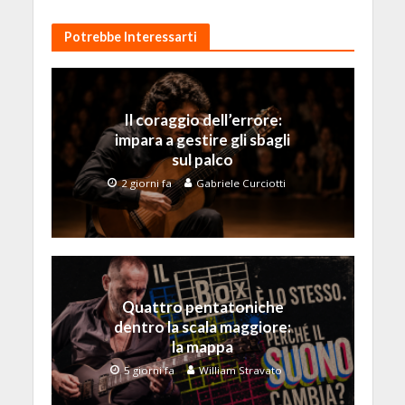
Potrebbe Interessarti
Il coraggio dell’errore:
impara a gestire gli sbagli
sul palco
2 giorni fa
Gabriele Curciotti
Quattro pentatoniche
dentro la scala maggiore:
la mappa
5 giorni fa
William Stravato