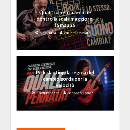
Quattro pentatoniche
dentro la scala maggiore:
la mappa
5 giorni fa
William Stravato
Pick slanting: la regola del
cambio corda per la
velocità
2 settimane fa
Edoardo Taddei