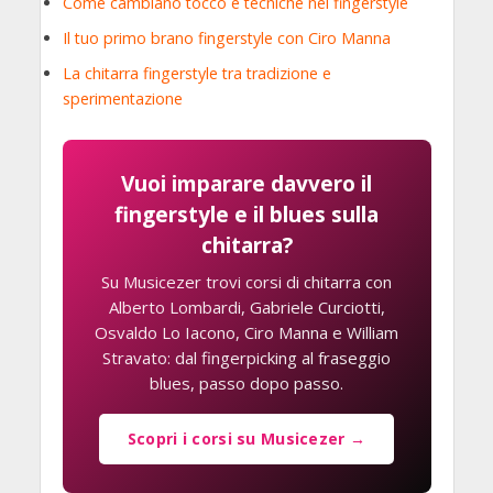
Come cambiano tocco e tecniche nel fingerstyle
Il tuo primo brano fingerstyle con Ciro Manna
La chitarra fingerstyle tra tradizione e
sperimentazione
Vuoi imparare davvero il
fingerstyle e il blues sulla
chitarra?
Su Musicezer trovi corsi di chitarra con
Alberto Lombardi, Gabriele Curciotti,
Osvaldo Lo Iacono, Ciro Manna e William
Stravato: dal fingerpicking al fraseggio
blues, passo dopo passo.
Scopri i corsi su Musicezer →