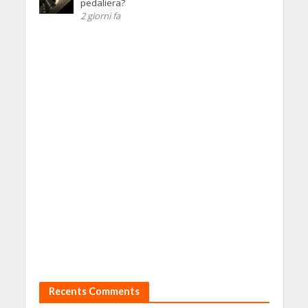
pedaliera?
2 giorni fa
Recents Comments