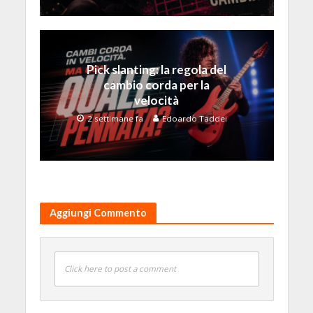
Pick slanting: la regola del
cambio corda per la
velocità
2 settimane fa
Edoardo Taddei
Aggiungi Commento
Click here to post a comment