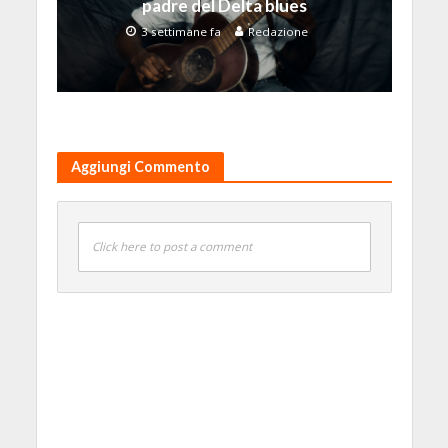
padre del Delta blues
3 settimane fa
Redazione
Aggiungi Commento
Click here to post a comment