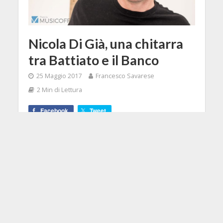
Nicola Di Già, una chitarra
tra Battiato e il Banco
25 Maggio 2017
Francesco Savarese
2 Min di Lettura
Facebook
Tweet
Quando ricevetti la chiamata da
Luca Celletti leader del gruppo
Laceblack accettai subito con
entusiasmo di entrare a far parte
della band, sia perché andavo a
sostituire uno dei chitarristi più bravi
che conosca (Giacomo Anselmi,