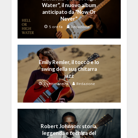
Water”, il nuovo album
anticipato da “Now Or
Never”
5 ore fa
Redazione
Emily Remler, il tocco e lo
swing della sua chitarra
jazz
2 settimane fa
Redazione
Robert Johnson: storia,
leggenda e tecnica del