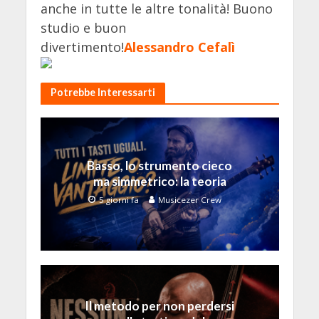
anche in tutte le altre tonalità! Buono
studio e buon
divertimento!
Alessandro Cefalì
Potrebbe Interessarti
Basso, lo strumento cieco
ma simmetrico: la teoria
5 giorni fa
Musicezer Crew
Il metodo per non perdersi