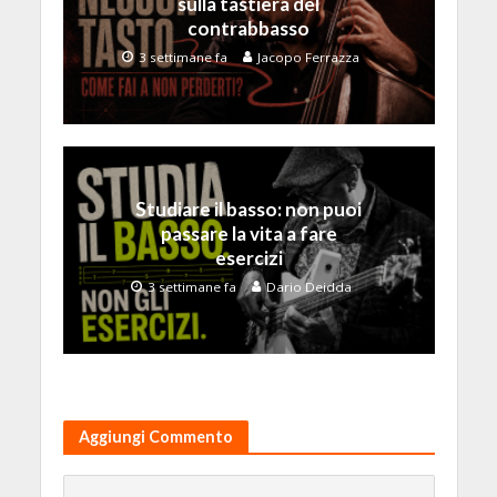
sulla tastiera del
contrabbasso
3 settimane fa
Jacopo Ferrazza
Studiare il basso: non puoi
passare la vita a fare
esercizi
3 settimane fa
Dario Deidda
Aggiungi Commento