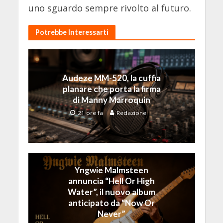
uno sguardo sempre rivolto al futuro.
Potrebbe Interessarti
Audeze MM-520, la cuffia
planare che porta la firma
di Manny Marroquin
21 ore fa
Redazione
Yngwie Malmsteen
annuncia “Hell Or High
Water”, il nuovo album
anticipato da “Now Or
Never”