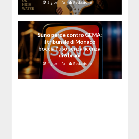
3 giorni fa
Redazione
Suno perde contro GEMA:
il tribunale di Monaco
boccia l’uso senza licenza
di 6 brani
4 giorni fa
Redazione