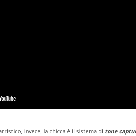
ristico, invece, la chicca è il sistema di
tone captu