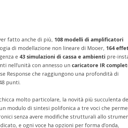
er fatto anche di più,
108 modelli di amplificatori
ologia di modellazione non lineare di Mooer,
164 effe
igenza e
43 simulazioni di cassa e ambienti
pre-insta
nti nell’unità con annesso un
caricatore IR comple
ulse Response che raggiungono una profondità di
8 punti.
chicca molto particolare, la novità più succulenta de
 un modulo di sintesi polifonica a tre voci che perme
tronici senza avere modifiche strutturali allo strume
icato, e ogni voce ha opzioni per forma d’onda,