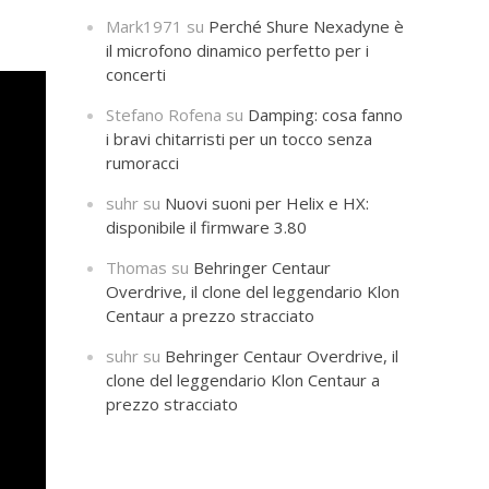
Mark1971
su
Perché Shure Nexadyne è
il microfono dinamico perfetto per i
concerti
Stefano Rofena
su
Damping: cosa fanno
i bravi chitarristi per un tocco senza
rumoracci
suhr
su
Nuovi suoni per Helix e HX:
disponibile il firmware 3.80
Thomas
su
Behringer Centaur
Overdrive, il clone del leggendario Klon
Centaur a prezzo stracciato
suhr
su
Behringer Centaur Overdrive, il
clone del leggendario Klon Centaur a
prezzo stracciato