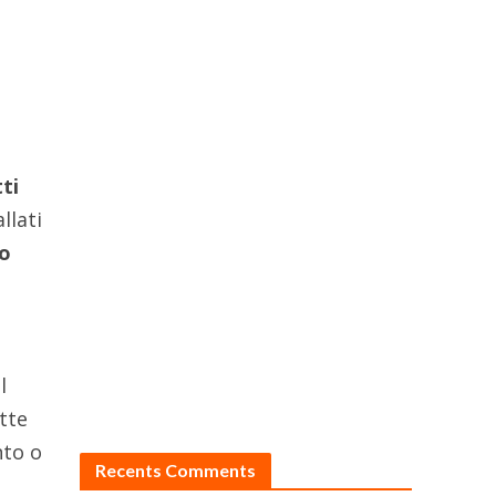
tti
llati
to
l
tte
nto o
Recents Comments