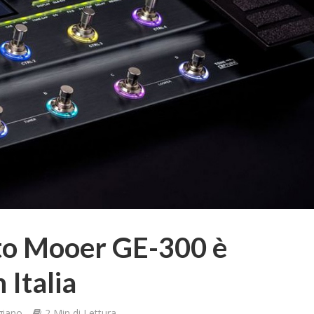
tto Mooer GE-300 è
 Italia
giano
2 Min di Lettura