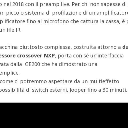
to nel 2018 con il preamp live. Per chi non sapesse di
 un piccolo sistema di profilazione di un amplificator
lificatore fino al microfono che cattura la cassa, è 
n file IR.
cchina piuttosto complessa, costruita attorno a
d
cessore crossover NXP
, porta con sè un’interfaccia
vata dalla GE200 che ha dimostrato una
emplice.
è, come ci potremmo aspettare da un multieffetto
ssibilità di switch esterni, looper fino a 30 minuti.