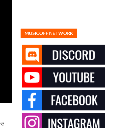
MUSICOFF NETWORK
re