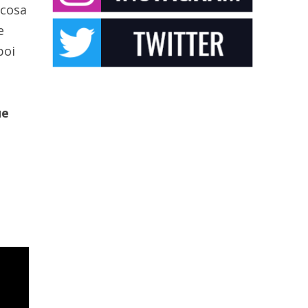
 cosa
e
poi
ue