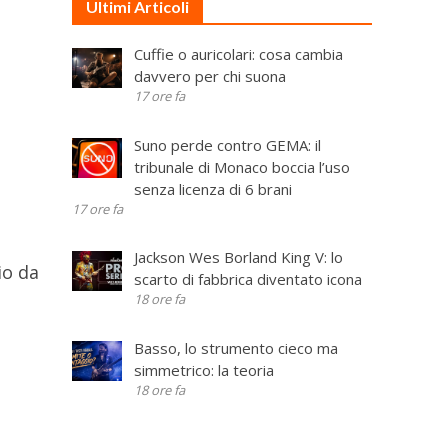
Ultimi Articoli
Cuffie o auricolari: cosa cambia
davvero per chi suona
17 ore fa
Suno perde contro GEMA: il
tribunale di Monaco boccia l’uso
senza licenza di 6 brani
17 ore fa
Jackson Wes Borland King V: lo
io da
scarto di fabbrica diventato icona
18 ore fa
Basso, lo strumento cieco ma
simmetrico: la teoria
18 ore fa