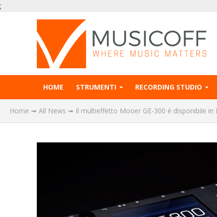
;
HOME
STRUMENTI
RECORDING STUDIO
Home
➟
All News
➟
Il multieffetto Mooer GE-300 è disponibile in I