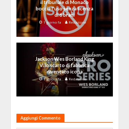
il tribunale di Monaco
boccia l’uso senza licenza
di 6 brani
1 giorno fa
Redazione
Jackson Wes Borland King
V: lo scarto di fabbrica
diventato icona
1 giorno fa
Redazione
Aggiungi Commento