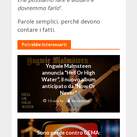
dovremmo farlo
“.
Parole semplici, perché devono
contare i fatti.
Potrebbe Interessarti
Yngwie Malmsteen
annuncia “Hell Or High
Water”, il nuovo album
anticipato da “Now Or
Never”
10 ore fa
Redazione
Suno perde contro GEMA: