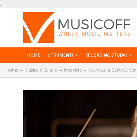
;
HOME
STRUMENTI
RECORDING STUDIO
Home
➟
Musica e Cultura
➟
Interviste
➟
Intervista a Beatrice Ven