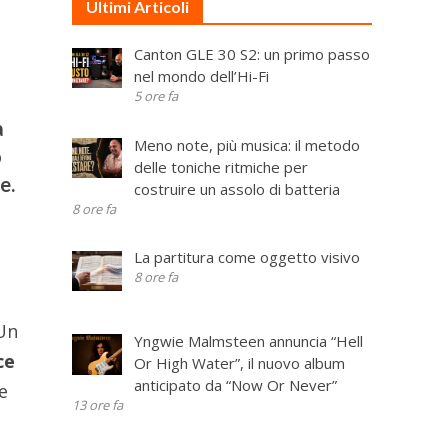
Ultimi Articoli
Canton GLE 30 S2: un primo passo
nel mondo dell’Hi-Fi
5 ore fa
a
Meno note, più musica: il metodo
o
delle toniche ritmiche per
e.
costruire un assolo di batteria
8 ore fa
La partitura come oggetto visivo
8 ore fa
 Un
Yngwie Malmsteen annuncia “Hell
ce
Or High Water”, il nuovo album
anticipato da “Now Or Never”
ce
13 ore fa