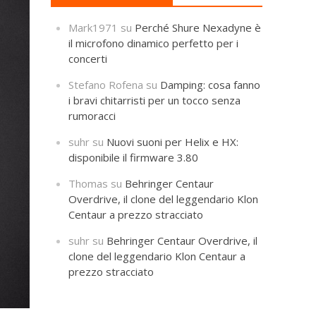
Mark1971
su
Perché Shure Nexadyne è
il microfono dinamico perfetto per i
concerti
Stefano Rofena
su
Damping: cosa fanno
i bravi chitarristi per un tocco senza
rumoracci
suhr
su
Nuovi suoni per Helix e HX:
disponibile il firmware 3.80
Thomas
su
Behringer Centaur
Overdrive, il clone del leggendario Klon
Centaur a prezzo stracciato
suhr
su
Behringer Centaur Overdrive, il
clone del leggendario Klon Centaur a
prezzo stracciato