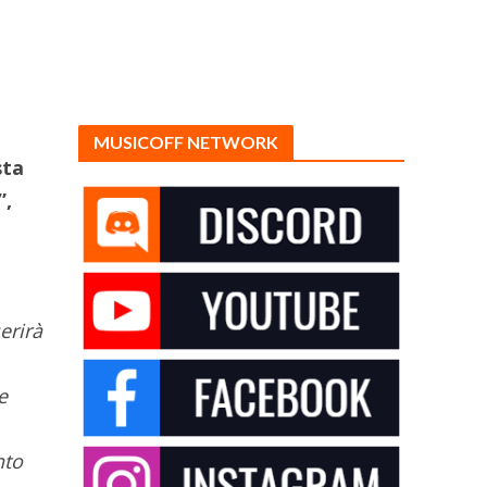
MUSICOFF NETWORK
sta
”,
erirà
e
nto