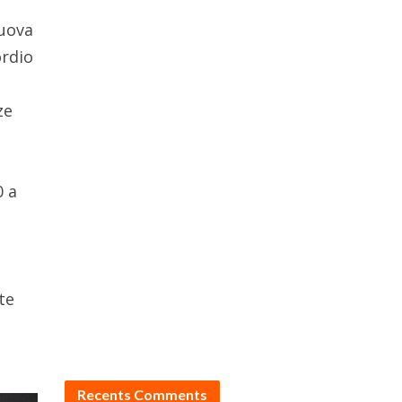
Nuova
ordio
ze
0 a
te
Recents Comments