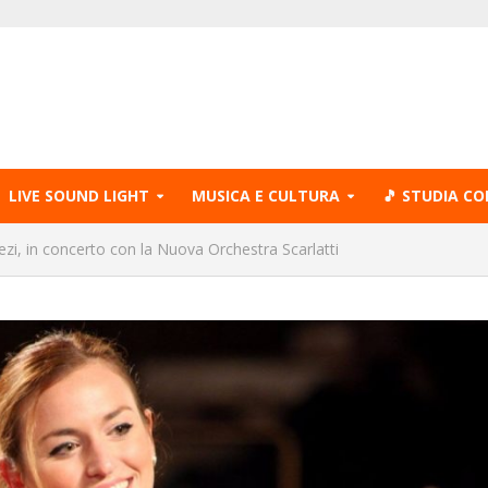
LIVE SOUND LIGHT
MUSICA E CULTURA
🎵 STUDIA CO
ezi, in concerto con la Nuova Orchestra Scarlatti