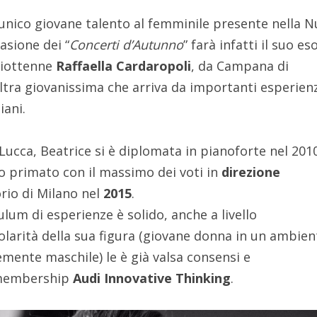
l’unico giovane talento al femminile presente nella 
asione dei “
Concerti d’Autunno
” farà infatti il suo es
iciottenne
Raffaella Cardaropoli
, da Campana di
altra giovanissima che arriva da importanti esperien
iani.
i Lucca, Beatrice si è diplomata in pianoforte nel 201
uo primato con il massimo dei voti in
direzione
rio di Milano nel
2015
.
culum di esperienze è solido, anche a livello
colarità della sua figura (giovane donna in un ambien
mente maschile) le è già valsa consensi e
 membership
Audi Innovative Thinking
.