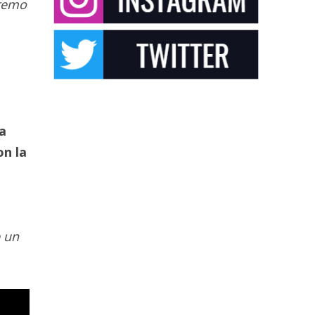
tremo
 a
on la
è un