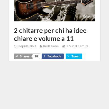
2 chitarre per chi ha idee
chiare e volume a 11
8 Aprile 2021
Redazione
3 Min di Lettura
Shares
28
Facebook
Tweet
Potete suonarci quello che volete
ma sia chiara una cosa, qui non c'è
Jazz o Blues che tenga, queste due
LTD sono fatte per chi chiede alla
chitarra il massimo delle prestazioni
e del gain a disposizione.