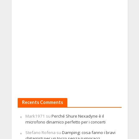
Recents Comments
Mark1971
su
Perché Shure Nexadyne è il
microfono dinamico perfetto per i concerti
Stefano Rofena
su
Damping: cosa fanno i bravi
chitarristi per un tocco senza rumoracci