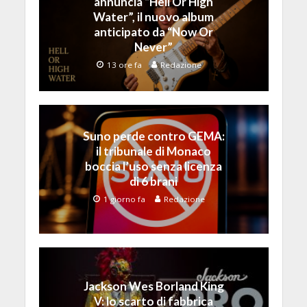
annuncia “Hell Or High
Water”, il nuovo album
anticipato da “Now Or
Never”
13 ore fa
Redazione
Suno perde contro GEMA:
il tribunale di Monaco
boccia l’uso senza licenza
di 6 brani
1 giorno fa
Redazione
Jackson Wes Borland King
V: lo scarto di fabbrica