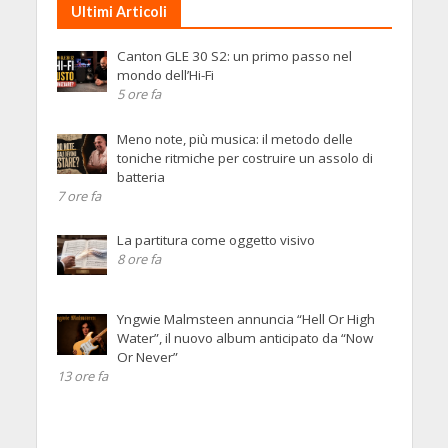
Ultimi Articoli
Canton GLE 30 S2: un primo passo nel
mondo dell’Hi-Fi
5 ore fa
Meno note, più musica: il metodo delle
toniche ritmiche per costruire un assolo di
batteria
7 ore fa
La partitura come oggetto visivo
8 ore fa
Yngwie Malmsteen annuncia “Hell Or High
Water”, il nuovo album anticipato da “Now
Or Never”
13 ore fa