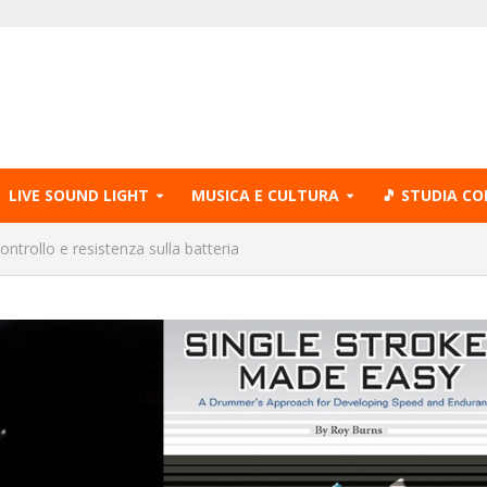
LIVE SOUND LIGHT
MUSICA E CULTURA
🎵 STUDIA CO
ontrollo e resistenza sulla batteria