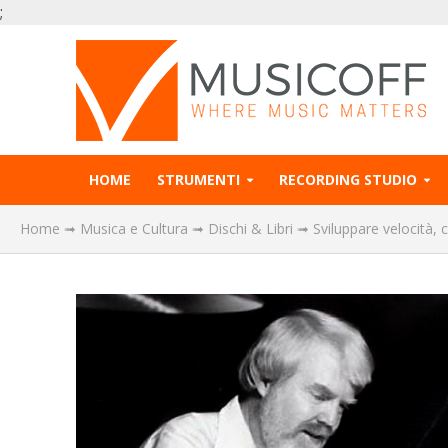
;
HOME
STRUMENTI
RECORDING STUDIO
Home
➟
Musica e Cultura
➟
Dischi & Libri
➟
Sviluppare velocità, c