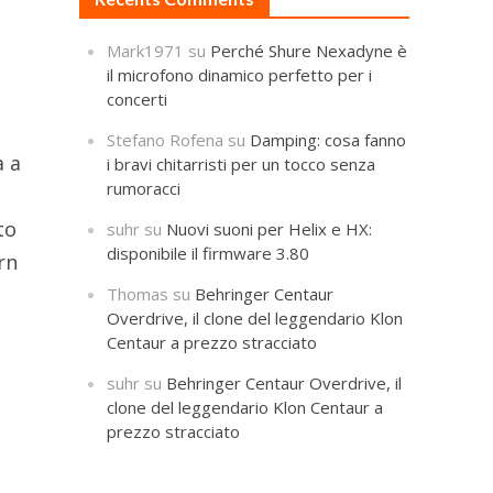
Mark1971
su
Perché Shure Nexadyne è
il microfono dinamico perfetto per i
concerti
Stefano Rofena
su
Damping: cosa fanno
à a
i bravi chitarristi per un tocco senza
rumoracci
to
suhr
su
Nuovi suoni per Helix e HX:
disponibile il firmware 3.80
rn
Thomas
su
Behringer Centaur
Overdrive, il clone del leggendario Klon
Centaur a prezzo stracciato
suhr
su
Behringer Centaur Overdrive, il
clone del leggendario Klon Centaur a
prezzo stracciato