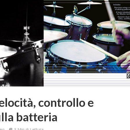
locità, controllo e
lla batteria
meo
3 Min di Lettura