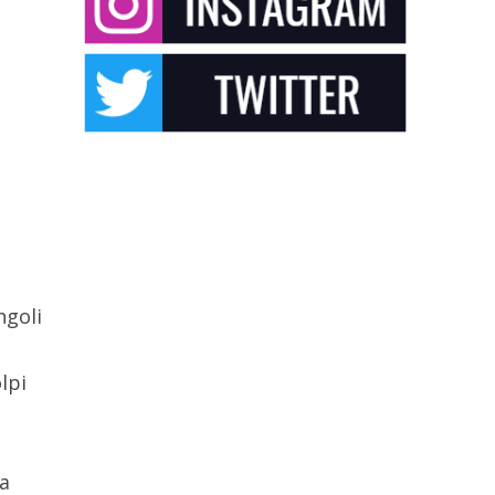
ngoli
lpi
na