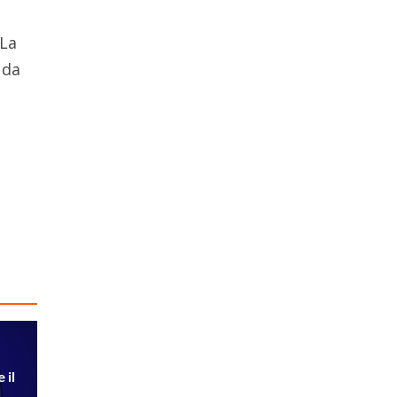
 La
 da
 il