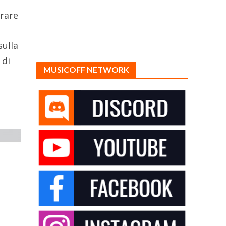
orare
sulla
 di
MUSICOFF NETWORK