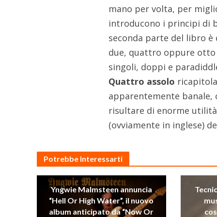
mano per volta, per migli
introducono i principi di
seconda parte del libro è d
due, quattro oppure otto 
singoli, doppi e paradid
Quattro assolo
ricapitol
apparentemente banale, c
risultare di enorme utilit
(ovviamente in inglese) de
Potrebbe Interessarti
Yngwie Malmsteen annuncia
Tecni
“Hell Or High Water”, il nuovo
mus
album anticipato da “Now Or
cos