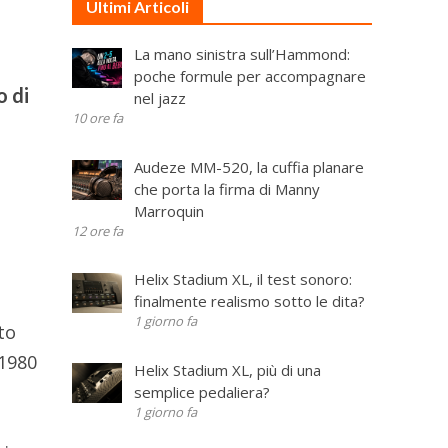
Ultimi Articoli
La mano sinistra sull’Hammond:
poche formule per accompagnare
o di
nel jazz
10 ore fa
Audeze MM-520, la cuffia planare
che porta la firma di Manny
Marroquin
12 ore fa
Helix Stadium XL, il test sonoro:
finalmente realismo sotto le dita?
1 giorno fa
to
 1980
Helix Stadium XL, più di una
semplice pedaliera?
1 giorno fa