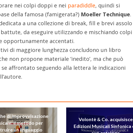
orare nei colpi doppi e nei
paradiddle
, quindi si
 base della famosa (famigerata?)
Moeller Technique
.
edicata a una collezione di break, fill e brevi assolo
battute, da eseguire utilizzando e mischiando colpi
dle opportunamente accentati.
ativi di maggiore lunghezza concludono un libro
he non propone materiale ‘inedito’, ma che può
à se affrontato seguendo alla lettera le indicazioni
ll’autore.
che di improvvisazione
Volontè & Co. acquisisce
icale: il metodo per
Edizioni Musicali Sinfonica e
truire un linguaggio
suo catalogo