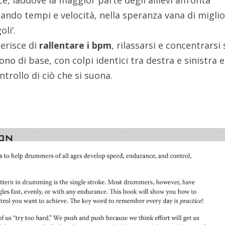
e, laddove la maggior parte degli allievi affronta
zando tempi e velocità, nella speranza vana di migli
li’.
gerisce di
rallentare i bpm
, rilassarsi e concentrarsi 
o di base, con colpi identici tra destra e sinistra e
trollo di ciò che si suona.