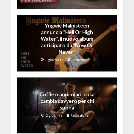
Yngwie Malmsteen
annuncia “Hell Or High
Water”, il nuovo album
anticipato da “Now Or
Never”
1 giorno fa
Redazione
Cuffie o auricolari: cosa
cambia davvero per chi
suona
2 giorni fa
Redazione