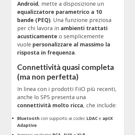
Android
, mette a disposizione un
equalizzatore parametrico a 10
bande (PEQ)
. Una funzione preziosa
per chi lavora in
ambienti trattati
acusticamente
o semplicemente
vuole
personalizzare al massimo la
risposta in frequenza
.
Connettività quasi completa
(ma non perfetta)
In linea con i prodotti FiiO più recenti,
anche lo SP5 presenta una
connettività molto ricca
, che include:
Bluetooth
con supporto ai codec
LDAC
e
aptX
Adaptive
Ingressi analogici
RCA
,
AUX
e
XLR