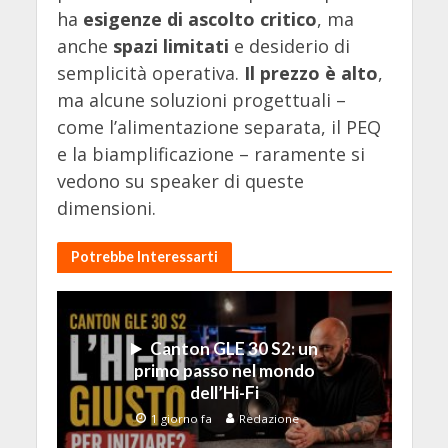
ha
esigenze di ascolto critico
, ma
anche
spazi limitati
e desiderio di
semplicità operativa.
Il prezzo è alto
,
ma alcune soluzioni progettuali –
come l’alimentazione separata, il PEQ
e la biamplificazione – raramente si
vedono su speaker di queste
dimensioni.
Potrebbe Interessarti
Canton GLE 30 S2: un
primo passo nel mondo
dell’Hi-Fi
1 giorno fa
Redazione