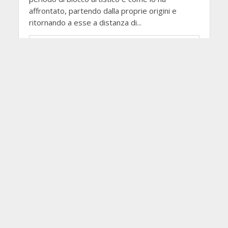
affrontato, partendo dalla proprie origini e
ritornando a esse a distanza di...
LEGGI TUTTO
Manca l’eccitazione nel
nuovo album di Morrissey
20 Novembre 2017
Il Mucchio Selvaggio
Di molti eventi sappiamo individuare con