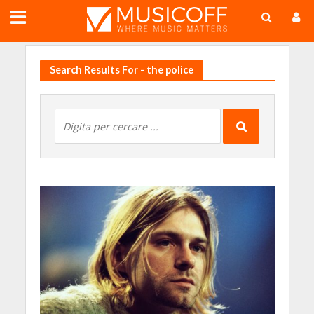
;
Search Results For - the police