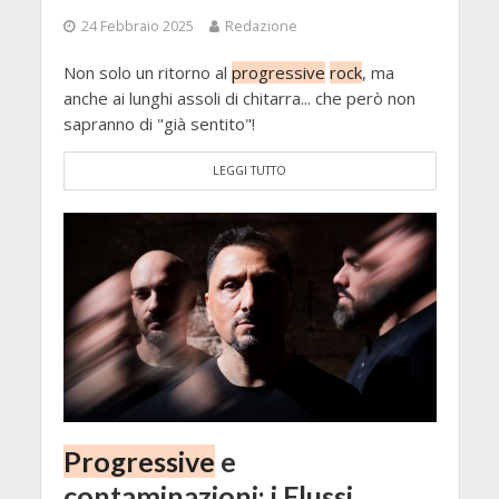
24 Febbraio 2025
Redazione
Non solo un ritorno al
progressive
rock
, ma
anche ai lunghi assoli di chitarra... che però non
sapranno di "già sentito"!
LEGGI TUTTO
Progressive
e
contaminazioni: i Flussi