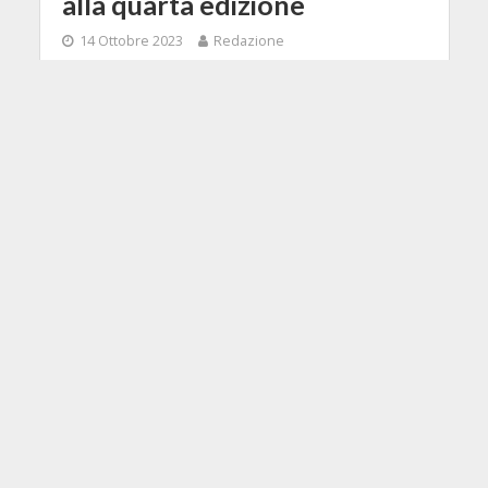
alla quarta edizione
14 Ottobre 2023
Redazione
Dopo il successo delle prime edizioni, ed dopo
aver ospitato nomi del calibro di Stef Burns,
torna finalmente la Rome Guitar Night al suo
quarto appuntamento.
LEGGI TUTTO